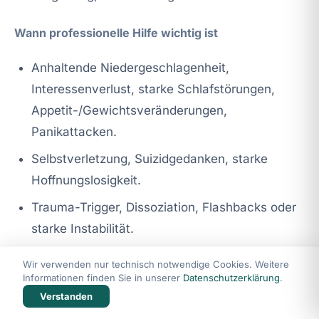
Wann professionelle Hilfe wichtig ist
Anhaltende Niedergeschlagenheit,
Interessenverlust, starke Schlafstörungen,
Appetit-/Gewichtsveränderungen,
Panikattacken.
Selbstverletzung, Suizidgedanken, starke
Hoffnungslosigkeit.
Trauma-Trigger, Dissoziation, Flashbacks oder
starke Instabilität.
Wenn der Selbstwert das Leben deutlich
Wir verwenden nur technisch notwendige Cookies. Weitere
einschränkt (Arbeit, Beziehung, Sexualität,
Informationen finden Sie in unserer
Datenschutzerklärung
.
Verstanden
soziale Teilhabe).