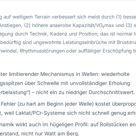
g auf welligem Terrain verbessert sich meist durch (1) bess
Anstiegen, (2) höhere anaerobe Kapazität/VO₂max und (3) ef
agung durch Technik, Kadenz und Position; das ist normal tr
bedürftig sind ungewohnte Leistungseinbrüche mit Brustdru
chwindel, Rhythmusstörungen oder auffälliger Erschöpfung t
ter limitierender Mechanismus in Wellen: wiederholte
gsspitzen über Schwelle mit unvollständiger Erholung
erbelastung“) – nicht ein zu niedriger Durchschnittswert.
Fehler (zu hart am Beginn jeder Welle) kostet überpropo
it, weil Laktat/PCr-Systeme sich nicht schnell genug erh
amik wirkt auch im hügeligen Profil: auf Rollstücken e
erstand, nicht nur Watt am Berg.