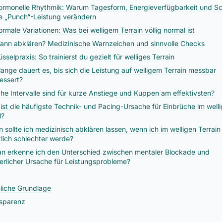
ormonelle Rhythmik: Warum Tagesform, Energieverfügbarkeit und Sc
e „Punch“-Leistung verändern
ormale Variationen: Was bei welligem Terrain völlig normal ist
ann abklären? Medizinische Warnzeichen und sinnvolle Checks
sselpraxis: So trainierst du gezielt für welliges Terrain
lange dauert es, bis sich die Leistung auf welligem Terrain messbar
essert?
he Intervalle sind für kurze Anstiege und Kuppen am effektivsten?
ist die häufigste Technik- und Pacing-Ursache für Einbrüche im well
l?
 sollte ich medizinisch abklären lassen, wenn ich im welligen Terrain
zlich schlechter werde?
n erkenne ich den Unterschied zwischen mentaler Blockade und
erlicher Ursache für Leistungsprobleme?
t
liche Grundlage
sparenz