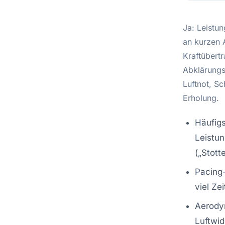
Ja: Leistun
an kurzen 
Kraftübertr
Abklärungs
Luftnot, S
Erholung.
Häufigs
Leistun
(„Stott
Pacing-
viel Ze
Aerodyn
Luftwid