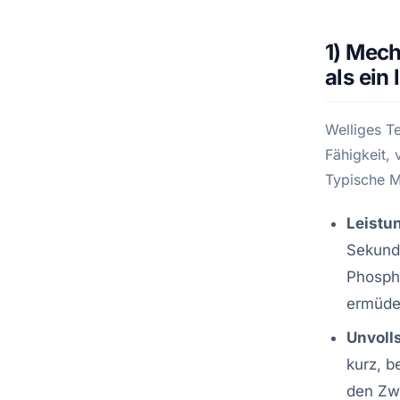
1) Mech
als ein
Welliges Te
Fähigkeit,
Typische M
Leistu
Sekund
Phospho
ermüde
Unvoll
kurz, 
den Zw