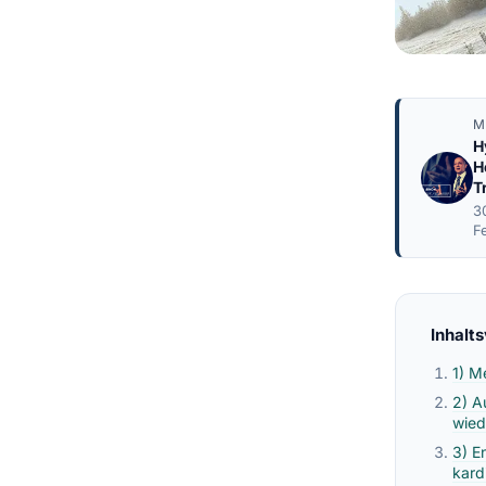
M
H
H
T
3
F
Inhalt
1) M
2) A
wied
3) E
kard