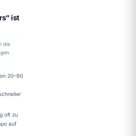
s“ ist
n die
igen.
hon 20–90
schneller
g oft zu
mpo auf