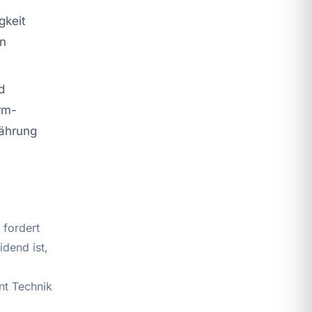
gkeit
en
d
rm-
nährung
 fordert
dend ist,
ent Technik