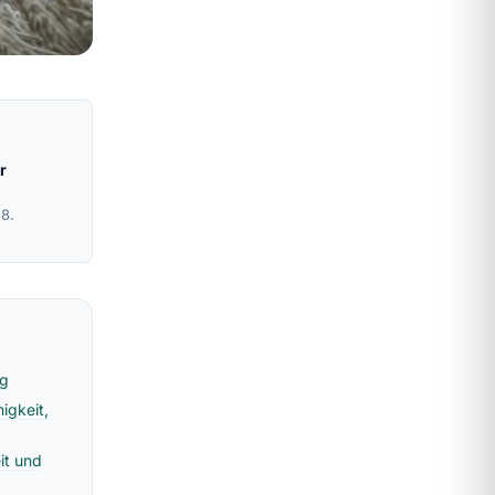
r
28.
eg
igkeit,
it und