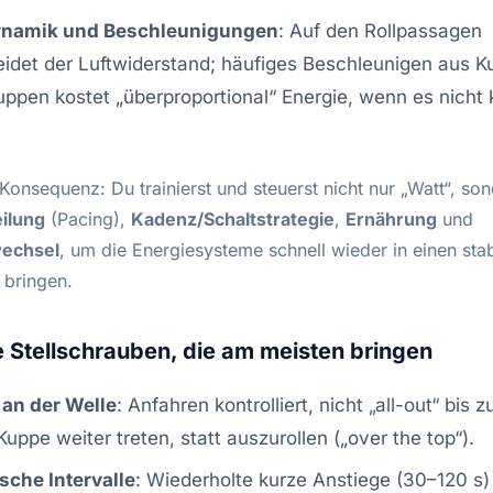
namik und Beschleunigungen
: Auf den Rollpassagen
idet der Luftwiderstand; häufiges Beschleunigen aus K
ppen kostet „überproportional“ Energie, wenn es nicht k
Konsequenz: Du trainierst und steuerst nicht nur „Watt“, so
ilung
(Pacing),
Kadenz/Schaltstrategie
,
Ernährung
und
wechsel
, um die Energiesysteme schnell wieder in einen stab
 bringen.
 Stellschrauben, die am meisten bringen
 an der Welle
: Anfahren kontrolliert, nicht „all-out“ bis 
Kuppe weiter treten, statt auszurollen („over the top“).
sche Intervalle
: Wiederholte kurze Anstiege (30–120 s)