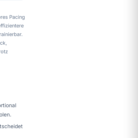
eres Pacing
fizientere
ainierbar.
ck,
rotz
rtional
olen.
ntscheidet