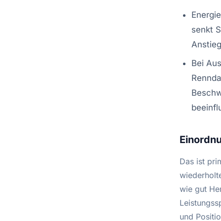
Energie
senkt S
Anstie
Bei Aus
Rennda
Beschwe
beeinfl
Einordnu
Das ist pri
wiederholt
wie gut He
Leistungssp
und Positio