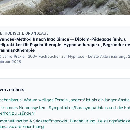
ETHODISCHE GRUNDLAGE
ypnose-Methodik nach
Ingo Simon
— Diplom-Pädagoge (univ.),
eilpraktiker für Psychotherapie, Hypnosetherapeut, Begründer de
raumlandtherapie
0 Jahre Praxis · 200+ Fachbücher zur Hypnose ·
Letzte Aktualisierung: 
ebruar 2026
sverzeichnis
echanismus: Warum welliges Terrain „anders“ ist als ein langer Ansti
utonomes Nervensystem: Sympathikus/Parasympathikus und die Fäh
erholt zu „zünden“
ndothelfunktion & Stickstoffmonoxid: Durchblutung, Leistungsfähigke
iovaskuläre Einordnung