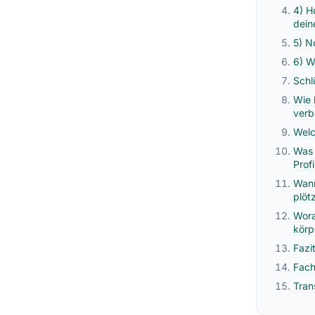
4) H
dein
5) N
6) W
Schlü
Wie 
verb
Welc
Was 
Profi
Wann
plöt
Wora
körp
Fazi
Fach
Tran