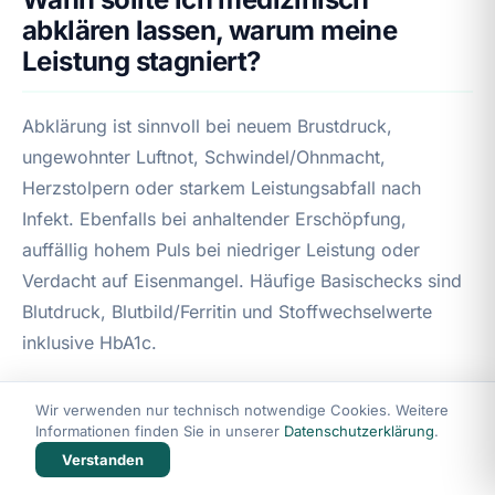
abklären lassen, warum meine
Leistung stagniert?
Abklärung ist sinnvoll bei neuem Brustdruck,
ungewohnter Luftnot, Schwindel/Ohnmacht,
Herzstolpern oder starkem Leistungsabfall nach
Infekt. Ebenfalls bei anhaltender Erschöpfung,
auffällig hohem Puls bei niedriger Leistung oder
Verdacht auf Eisenmangel. Häufige Basischecks sind
Blutdruck, Blutbild/Ferritin und Stoffwechselwerte
inklusive HbA1c.
Woran erkenne ich eher psychische
Wir verwenden nur technisch notwendige Cookies. Weitere
Informationen finden Sie in unserer
Datenschutzerklärung
.
als organische Ursachen für
Verstanden
Leistungseinbruch?