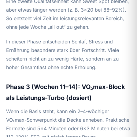
Eine zweite Qualitätseinheit kann Sweet Spot bleiben,
aber etwas länger werden (z. B. 3×20 bei 88–92%).
So entsteht viel Zeit im leistungsrelevanten Bereich,
ohne jede Woche „all out“ zu gehen.
In dieser Phase entscheiden Schlaf, Stress und
Ernährung besonders stark über Fortschritt. Viele
scheitern nicht an zu wenig Härte, sondern an zu
hoher Gesamtlast ohne echte Erholung.
Phase 3 (Wochen 11–14): VO₂max-Block
als Leistungs-Turbo (dosiert)
Wenn die Basis steht, kann ein 2–4‑wöchiger
VO₂max-Schwerpunkt die Decke anheben. Praktische
Formate sind 5×4 Minuten oder 6×3 Minuten bei etwa
110–120% FTP, mit gleich langer Pause.