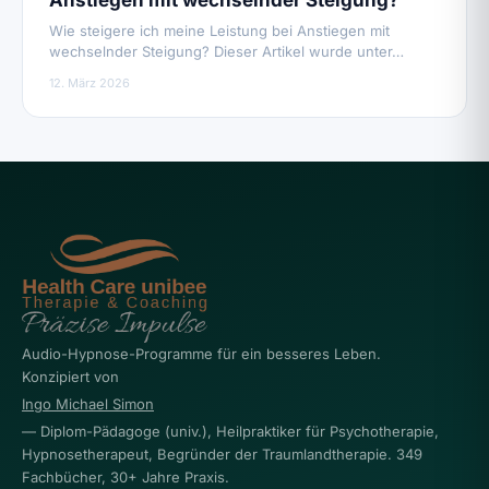
Wie steigere ich meine Leistung bei Anstiegen mit
wechselnder Steigung? Dieser Artikel wurde unter…
12. März 2026
Audio-Hypnose-Programme für ein besseres Leben.
Konzipiert von
Ingo Michael Simon
— Diplom-Pädagoge (univ.), Heilpraktiker für Psychotherapie,
Hypnosetherapeut, Begründer der Traumlandtherapie. 349
Fachbücher, 30+ Jahre Praxis.