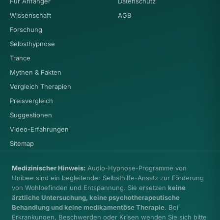
Für Anfänger
Datenschutz
Wissenschaft
AGB
Forschung
Selbsthypnose
Trance
Mythen & Fakten
Vergleich Therapien
Preisvergleich
Suggestionen
Video-Erfahrungen
Sitemap
Medizinischer Hinweis:
Audio-Hypnose-Programme von
Unibee sind ein begleitender Selbsthilfe-Ansatz zur Förderung
von Wohlbefinden und Entspannung. Sie ersetzen
keine
ärztliche Untersuchung, keine psychotherapeutische
Behandlung und keine medikamentöse Therapie
. Bei
Erkrankungen, Beschwerden oder Krisen wenden Sie sich bitte