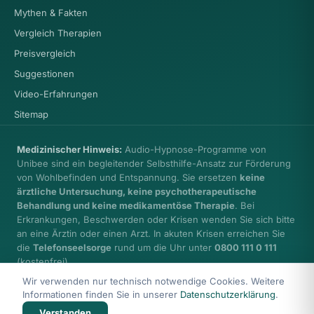
Mythen & Fakten
Vergleich Therapien
Preisvergleich
Suggestionen
Video-Erfahrungen
Sitemap
Medizinischer Hinweis:
Audio-Hypnose-Programme von
Unibee sind ein begleitender Selbsthilfe-Ansatz zur Förderung
von Wohlbefinden und Entspannung. Sie ersetzen
keine
ärztliche Untersuchung, keine psychotherapeutische
Behandlung und keine medikamentöse Therapie
. Bei
Erkrankungen, Beschwerden oder Krisen wenden Sie sich bitte
an eine Ärztin oder einen Arzt. In akuten Krisen erreichen Sie
die
Telefonseelsorge
rund um die Uhr unter
0800 111 0 111
(kostenfrei).
Wir verwenden nur technisch notwendige Cookies. Weitere
Informationen finden Sie in unserer
Datenschutzerklärung
.
Verstanden