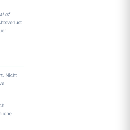
al of
htsverlust
uer
t. Nicht
ive
ch
nliche