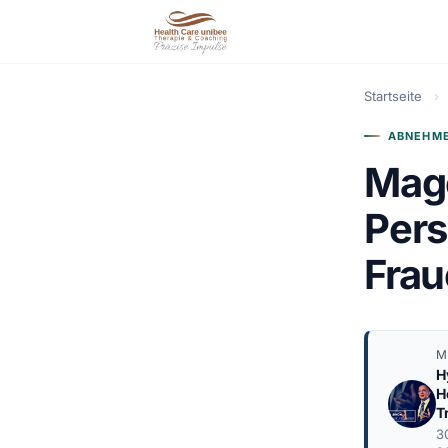
Startseite
›
ABNEHME
Mag
Pers
Frau
M
H
H
T
3