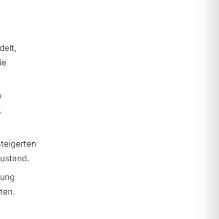
delt,
ie
e
.
teigerten
ustand.
rung
ten.