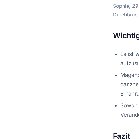
Sophie, 29
Durchbruch
Wichti
Es ist 
aufzusu
Magenb
ganzhei
Ernähr
Sowohl 
Verände
Fazit