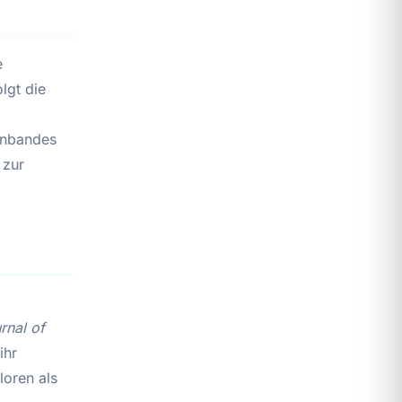
e
lgt die
enbandes
 zur
rnal of
ihr
loren als