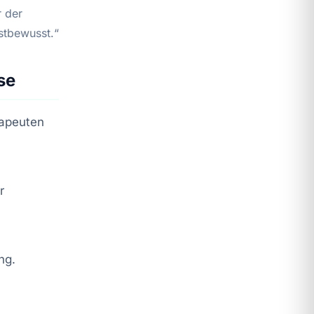
r der
stbewusst.“
se
rapeuten
r
ng.