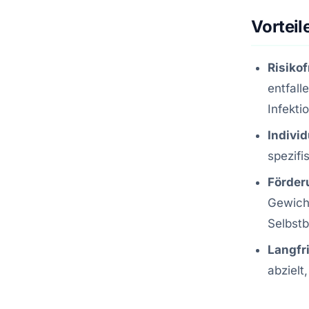
Vortei
Risikof
entfall
Infekti
Indivi
spezifi
Förder
Gewicht
Selbst
Langfr
abzielt