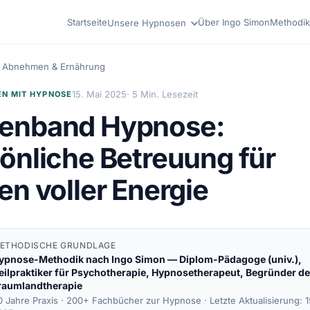
Startseite
Über Ingo Simon
Methodik
Unsere Hypnosen
Abnehmen & Ernährung
15. Mai 2025
· 5 Min. Lesezeit
N MIT HYPNOSE
enband Hypnose:
önliche Betreuung für
en voller Energie
ETHODISCHE GRUNDLAGE
ypnose-Methodik nach
Ingo Simon
— Diplom-Pädagoge (univ.),
eilpraktiker für Psychotherapie, Hypnosetherapeut, Begründer de
raumlandtherapie
0 Jahre Praxis · 200+ Fachbücher zur Hypnose ·
Letzte Aktualisierung: 1