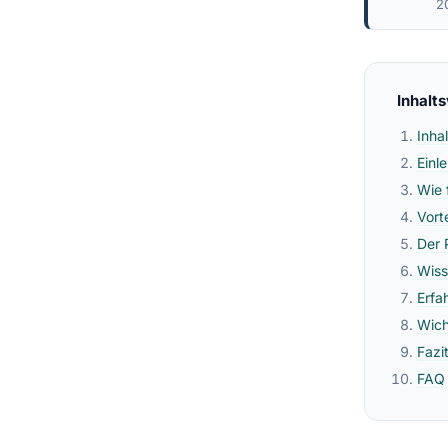
2
Inhalt
Inha
Einl
Wie 
Vort
Der 
Wiss
Erfa
Wich
Fazi
FAQ