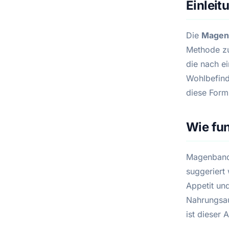
Einleit
Die
Magen
Methode zu
die nach e
Wohlbefinde
diese Form 
Wie fu
Magenband 
suggeriert 
Appetit un
Nahrungsau
ist dieser 