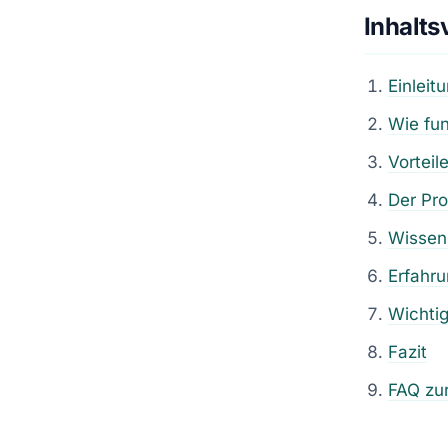
Inhalts
Einleit
Wie fun
Vortei
Der Pr
Wissens
Erfahr
Wichti
Fazit
FAQ zu