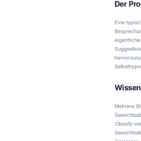
Der Pr
Eine typis
Besprechun
eigentlich
Suggestion
hervorzuru
Selbsthypn
Wissen
Mehrere St
Gewichtsab
Obesity
ver
Gewichtsab