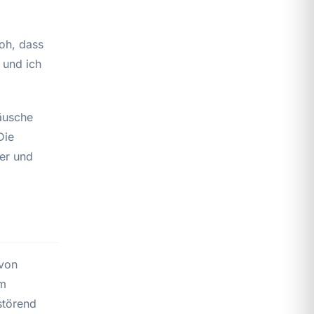
oh, dass
 und ich
äusche
Die
er und
 von
rm
störend