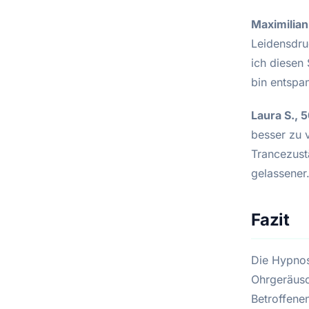
Maximilian
Leidensdru
ich diesen 
bin entspa
Laura S., 
besser zu 
Trancezust
gelassener
Fazit
Die Hypnos
Ohrgeräusc
Betroffenen