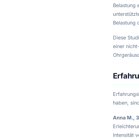
Belastung 
unterstützt
Belastung 
Diese Studi
einer nich
Ohrgeräusc
Erfahr
Erfahrungs
haben, sind
Anna M., 
Erleichter
Intensität 