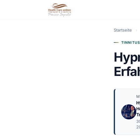
Startseite
›
TINNITUS
Hyp
Erfa
M
H
H
T
3
2