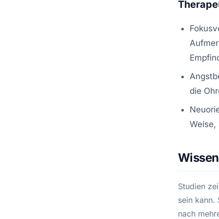
Therape
Fokusve
Aufmer
Empfin
Angstb
die Oh
Neuori
Weise, 
Wissen
Studien ze
sein kann. 
nach mehre