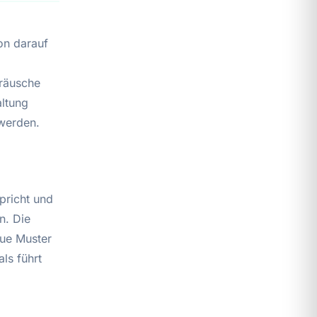
on darauf
eräusche
altung
werden.
pricht und
n. Die
eue Muster
ls führt