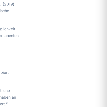
. (2019)
ische
glichkeit
ermanenten
biert
tliche
 haben an
ert.“