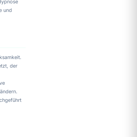
 Hypnose
se und
ksamkeit.
tzt, der
ve
rändern.
rchgeführt