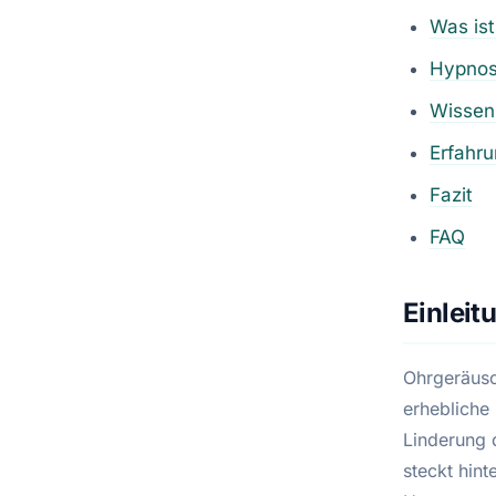
Was is
Hypnos
Wissen
Erfahru
Fazit
FAQ
Einleit
Ohrgeräusc
erhebliche
Linderung 
steckt hin