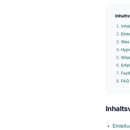
Inhalt
Inha
Einl
Was 
Hypn
Wiss
Erfa
Fazi
FAQ
Inhalts
Einleit