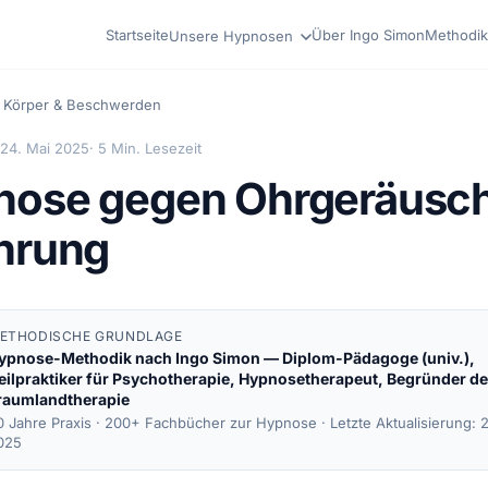
Startseite
Über Ingo Simon
Methodik
Unsere Hypnosen
Körper & Beschwerden
24. Mai 2025
· 5 Min. Lesezeit
nose gegen Ohrgeräusc
hrung
ETHODISCHE GRUNDLAGE
ypnose-Methodik nach
Ingo Simon
— Diplom-Pädagoge (univ.),
eilpraktiker für Psychotherapie, Hypnosetherapeut, Begründer de
raumlandtherapie
0 Jahre Praxis · 200+ Fachbücher zur Hypnose ·
Letzte Aktualisierung: 
025