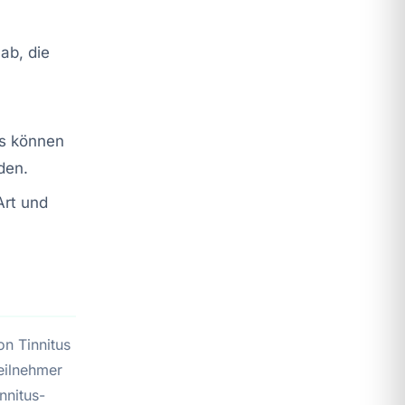
ab, die
ss können
den.
Art und
n Tinnitus
Teilnehmer
nnitus-