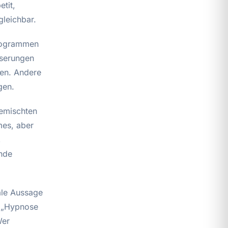
tit,
gleichbar.
Programmen
sserungen
ten. Andere
gen.
emischten
mes, aber
,
ende
hale Aussage
g „Hypnose
Wer