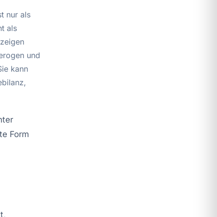
 nur als
t als
 zeigen
terogen und
Sie kann
ebilanz,
hter
rte Form
t,