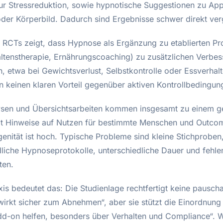
r Stressreduktion, sowie hypnotische Suggestionen zu Appe
oder Körperbild. Dadurch sind Ergebnisse schwer direkt ver
er RCTs zeigt, dass Hypnose als Ergänzung zu etablierten 
haltenstherapie, Ernährungscoaching) zu zusätzlichen Verbe
n, etwa bei Gewichtsverlust, Selbstkontrolle oder Essverhal
n keinen klaren Vorteil gegenüber aktiven Kontrollbedingun
sen und Übersichtsarbeiten kommen insgesamt zu einem g
ibt Hinweise auf Nutzen für bestimmte Menschen und Outco
enität ist hoch. Typische Probleme sind kleine Stichproben
dliche Hypnoseprotokolle, unterschiedliche Dauer und fehl
ten.
xis bedeutet das: Die Studienlage rechtfertigt keine pausc
irkt sicher zum Abnehmen“, aber sie stützt die Einordnun
dd-on helfen, besonders über Verhalten und Compliance“. 