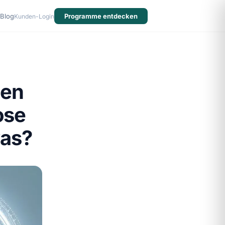
Blog
Programme entdecken
Kunden-Login
men
ose
as?