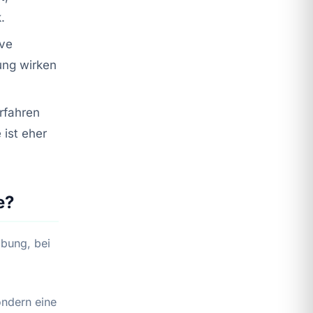
.
ive
ung wirken
rfahren
 ist eher
e?
Übung, bei
ondern eine