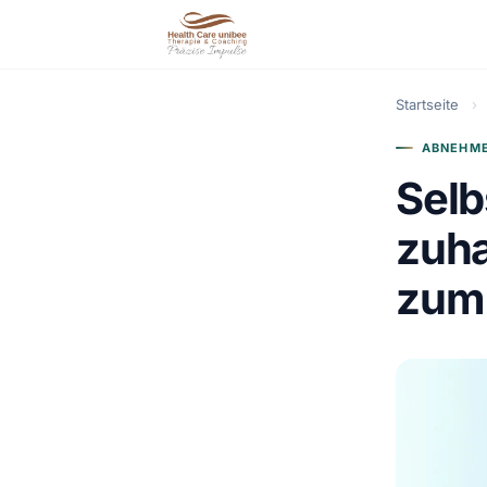
Startseite
›
ABNEHME
Sel
zuha
zum