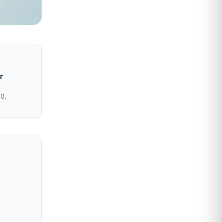
r
20.