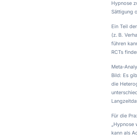
Hypnose zu
Sättigung 
Ein Teil d
(z. B. Ver
führen kan
RCTs finde
Meta-Analy
Bild: Es g
die Heterog
unterschie
Langzeitda
Für die Pra
„Hypnose w
kann als A