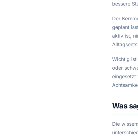
bessere St
Der Kernme
geplant iss
aktiv ist,
Alltagsents
Wichtig is
oder schwe
eingesetzt 
Achtsamkei
Was sag
Die wissen
unterschie