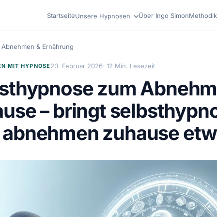
Startseite
Über Ingo Simon
Methodik
Unsere Hypnosen
Abnehmen & Ernährung
20. Februar 2026
· 12 Min. Lesezeit
N MIT HYPNOSE
bsthypnose zum Abneh
use – bringt selbsthypn
 abnehmen zuhause etw