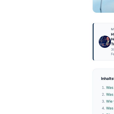
M
H
H
T
3
F
Inhalt
Was 
Was 
Wie 
Was 