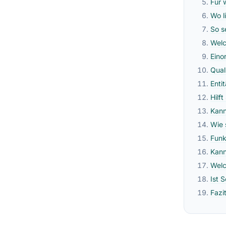
Für 
Wo l
So s
Welc
Eino
Qual
Enti
Hilf
Kann
Wie 
Funk
Kann
Welc
Ist 
Fazi