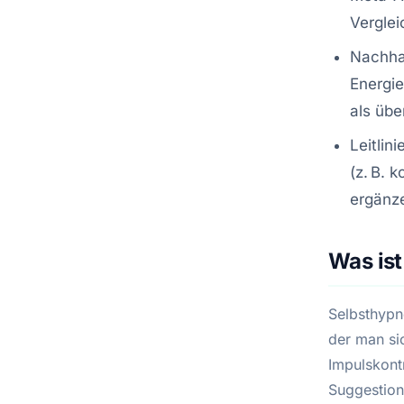
Verglei
Nachhal
Energie
als übe
Leitlin
(z. B. 
ergänze
Was is
Selbsthypn
der man si
Impulskontr
Suggestion