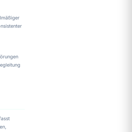
elmäßiger
nsistenter
störungen
egleitung
fasst
en,