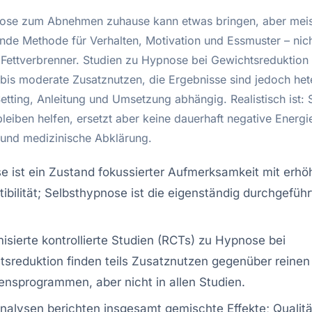
ose zum Abnehmen zuhause kann etwas bringen, aber meist
ende Methode für Verhalten, Motivation und Essmuster – nich
r“ Fettverbrenner. Studien zu Hypnose bei Gewichtsreduktion
ne bis moderate Zusatznutzen, die Ergebnisse sind jedoch he
etting, Anleitung und Umsetzung abhängig. Realistisch ist: 
eiben helfen, ersetzt aber keine dauerhaft negative Energi
nd medizinische Abklärung.
 ist ein Zustand fokussierter Aufmerksamkeit mit erhö
ibilität; Selbsthypnose ist die eigenständig durchgefüh
sierte kontrollierte Studien (RCTs) zu Hypnose bei
sreduktion finden teils Zusatznutzen gegenüber reinen
ensprogrammen, aber nicht in allen Studien.
alysen berichten insgesamt gemischte Effekte; Qualitä