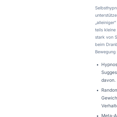
Selbsthypn
unterstütz
„alleinige
teils klei
stark von S
beim Dranbl
Bewegung u
Hypnose
Suggest
davon.
Randomi
Gewicht
Verhalt
Meta-An