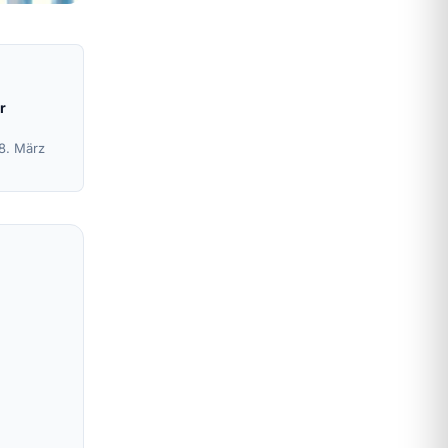
r
18. März