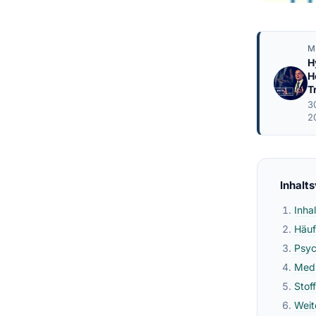
M
H
H
T
3
2
Inhalt
Inha
Häuf
Psyc
Medi
Stof
Weit