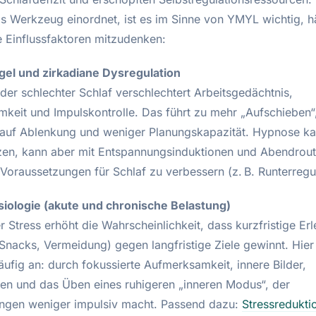
s Werkzeug einordnet, ist es im Sinne von YMYL wichtig, h
e Einflussfaktoren mitzudenken:
el und zirkadiane Dysregulation
der schlechter Schlaf verschlechtert Arbeitsgedächtnis,
keit und Impulskontrolle. Das führt zu mehr „Aufschieben“
t auf Ablenkung und weniger Planungskapazität. Hypnose ka
tzen, kann aber mit Entspannungsinduktionen und Abendrout
 Voraussetzungen für Schlaf zu verbessern (z. B. Runterregul
iologie (akute und chronische Belastung)
 Stress erhöht die Wahrscheinlichkeit, dass kurzfristige Er
 Snacks, Vermeidung) gegen langfristige Ziele gewinnt. Hier
ufig an: durch fokussierte Aufmerksamkeit, innere Bilder,
en und das Üben eines ruhigeren „inneren Modus“, der
ngen weniger impulsiv macht. Passend dazu:
Stressredukti