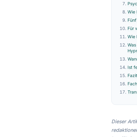
Psyc
Wie 
Fünf
Für 
Wie 
Was 
Hypn
Wann
Ist 
Fazi
Fach
Tran
Dieser Arti
redaktione