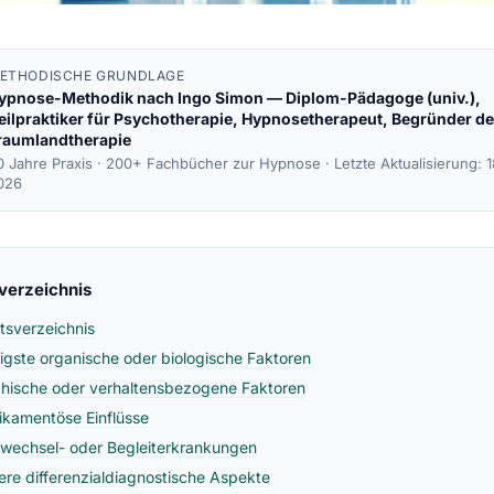
ETHODISCHE GRUNDLAGE
ypnose-Methodik nach
Ingo Simon
— Diplom-Pädagoge (univ.),
eilpraktiker für Psychotherapie, Hypnosetherapeut, Begründer de
raumlandtherapie
0 Jahre Praxis · 200+ Fachbücher zur Hypnose ·
Letzte Aktualisierung: 
026
sverzeichnis
ltsverzeichnis
igste organische oder biologische Faktoren
hische oder verhaltensbezogene Faktoren
kamentöse Einflüsse
fwechsel- oder Begleiterkrankungen
ere differenzialdiagnostische Aspekte