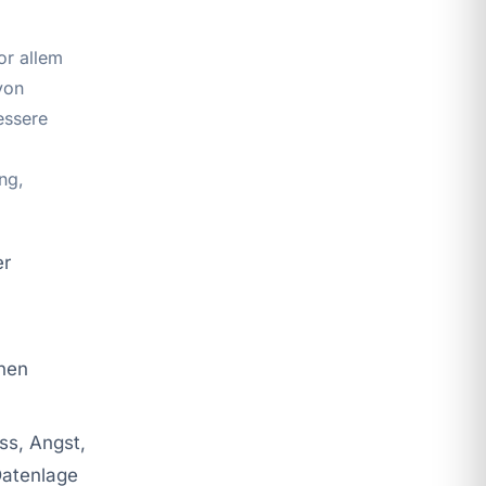
or allem
von
essere
ng,
er
inen
ss, Angst,
Datenlage