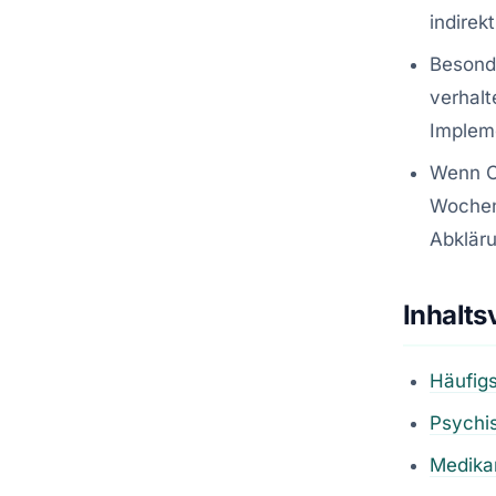
indirek
Besonde
verhalt
Impleme
Wenn Ch
Wochen
Abkläru
Inhalts
Häufigs
Psychi
Medika