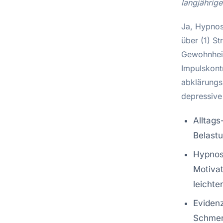
langjährig
Ja, Hypnos
über (1) S
Gewohnheit
Impulskont
abklärungs
depressive
Alltags
Belastu
Hypnos
Motivat
leichte
Evidenz
Schmerz