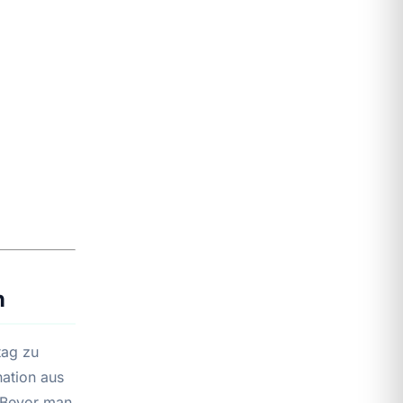
n
tag zu
nation aus
. Bevor man