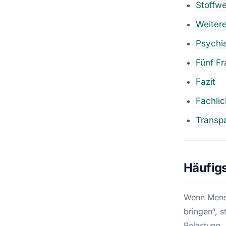
Stoffwe
Weitere
Psychis
Fünf Fr
Fazit
Fachli
Transp
Häufigs
Wenn Mensc
bringen“, s
Belastung,