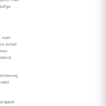
äufige
, mehr
nn Schlaf
inen
ation).
leichterung
 setzt
on durch