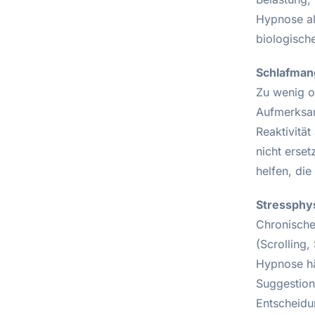
Hypnose al
biologisch
Schlafmang
Zu wenig o
Aufmerksam
Reaktivitä
nicht erse
helfen, die
Stressphys
Chronischer
(Scrolling,
Hypnose hä
Suggestion
Entscheidu