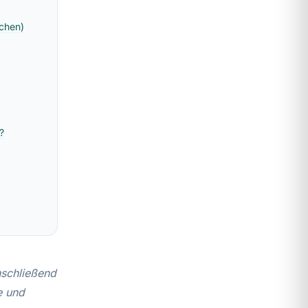
echen)
?
anschließend
e und