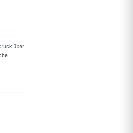
druck über
sche