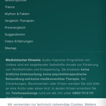
Selbsthypnose
Trance
Mythen & Fakten
Vergleich Therapien
Preisvergleich
Suggestionen
Video-Erfahrungen
Sitemap
Medizinischer Hinweis:
Audio-Hypnose-Programme von
Unibee sind ein begleitender Selbsthilfe-Ansatz zur Förderung
von Wohlbefinden und Entspannung. Sie ersetzen
keine
ärztliche Untersuchung, keine psychotherapeutische
Behandlung und keine medikamentöse Therapie
. Bei
Erkrankungen, Beschwerden oder Krisen wenden Sie sich bitte
an eine Ärztin oder einen Arzt. In akuten Krisen erreichen Sie
die
Telefonseelsorge
rund um die Uhr unter
0800 111 0 111
(kostenfrei).
Wir verwenden nur technisch notwendige Cookies. Weitere