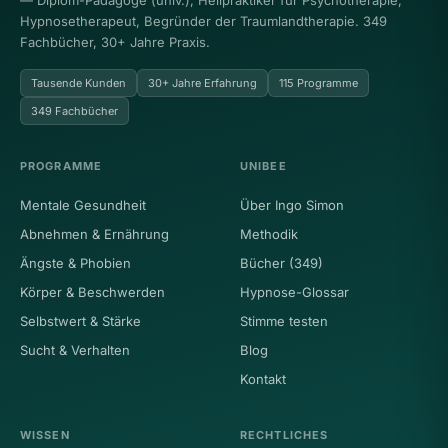
— Diplom-Pädagoge (univ.), Heilpraktiker für Psychotherapie,
Hypnosetherapeut, Begründer der Traumlandtherapie. 349
Fachbücher, 30+ Jahre Praxis.
Tausende Kunden
30+ Jahre Erfahrung
115 Programme
349 Fachbücher
PROGRAMME
UNIBEE
Mentale Gesundheit
Über Ingo Simon
Abnehmen & Ernährung
Methodik
Ängste & Phobien
Bücher (349)
Körper & Beschwerden
Hypnose-Glossar
Selbstwert & Stärke
Stimme testen
Sucht & Verhalten
Blog
Kontakt
WISSEN
RECHTLICHES