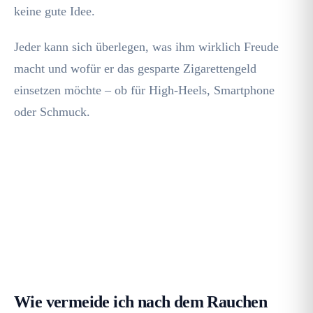
keine gute Idee.
Jeder kann sich überlegen, was ihm wirklich Freude
macht und wofür er das gesparte Zigarettengeld
einsetzen möchte – ob für High-Heels, Smartphone
oder Schmuck.
Umfassend über unsere leistungsstarken
Methoden informieren, wie Sie
Rauchen
einfach, schnell und sicher
aufhören
⇓
werden
Wie vermeide ich nach dem Rauchen