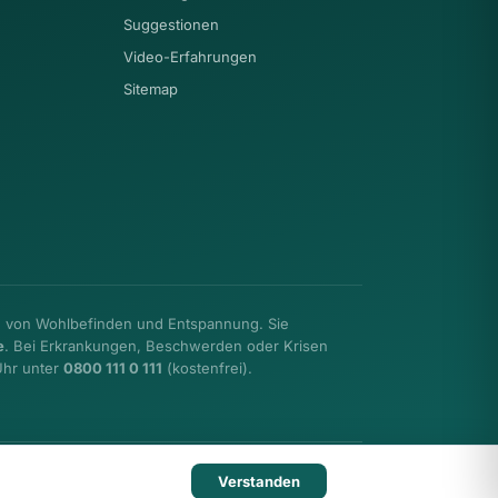
Suggestionen
Video-Erfahrungen
Sitemap
g von Wohlbefinden und Entspannung. Sie
e
. Bei Erkrankungen, Beschwerden oder Krisen
Uhr unter
0800 111 0 111
(kostenfrei).
Impressum
Datenschutz
.
Verstanden