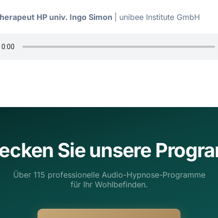
Therapeut HP univ. Ingo Simon
|
unibee Institute GmbH
ecken Sie unsere Prog
Über 115 professionelle Audio-Hypnose-Programme
für Ihr Wohlbefinden.