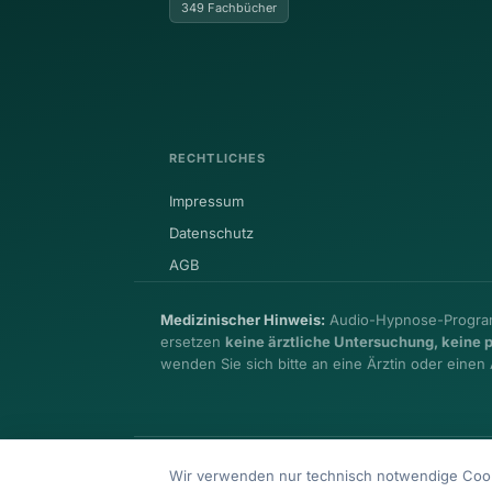
349 Fachbücher
RECHTLICHES
Impressum
Datenschutz
AGB
Medizinischer Hinweis:
Audio-Hypnose-Programm
ersetzen
keine ärztliche Untersuchung, kein
wenden Sie sich bitte an eine Ärztin oder einen 
© 2026 Health Care unibee Institute · Ingo Simon
Wir verwenden nur technisch notwendige Cooki