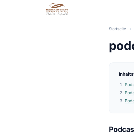
Startseite
›
pod
Inhalt
Podc
Podc
Podc
Podcast