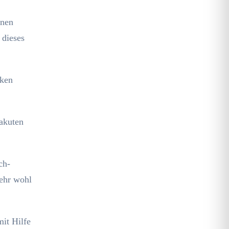
nnen
 dieses
rken
 akuten
ch-
sehr wohl
mit Hilfe