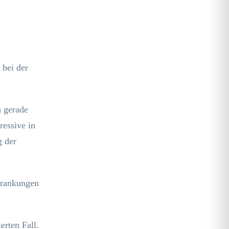
 bei der
h gerade
ressive in
g der
krankungen
erten Fall.