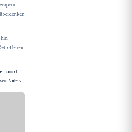
herapeut
u überdenken
 hin
Betroffenen
ie manisch-
iesem Video.