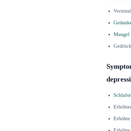
Vermind
Gedanke
Mangel 
Gedrüc
Symptom
depress
Schlafs
Erhöhte
Erhöhte
Erhöht