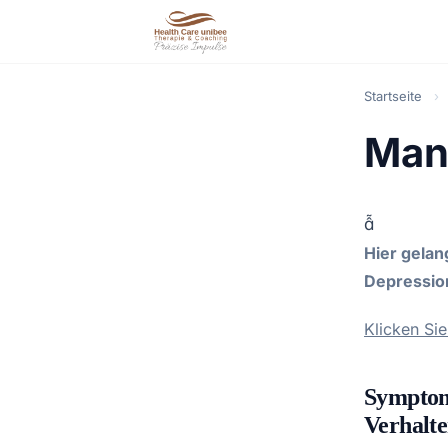
Startseite
›
Man

Hier gelan
Depression
Klicken Si
Symptome
Verhalte