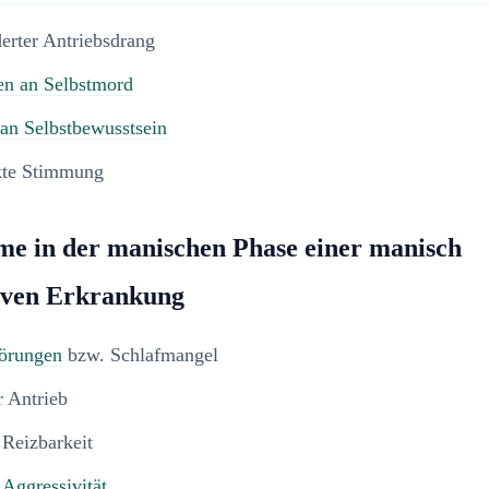
erter Antriebsdrang
n an Selbstmord
an Selbstbewusstsein
kte Stimmung
e in der manischen Phase einer manisch
iven Erkrankung
törungen
bzw. Schlafmangel
r Antrieb
 Reizbarkeit
e
Aggressivität