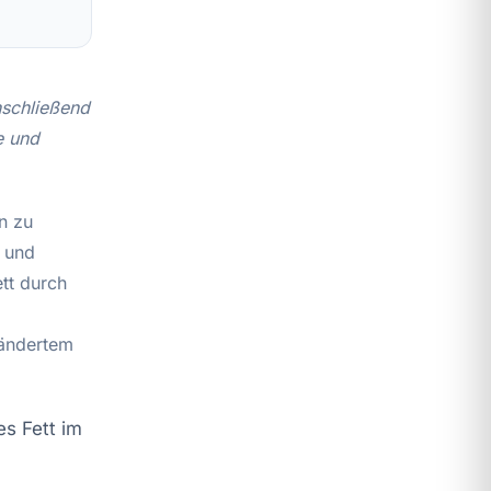
anschließend
e und
n zu
e und
tt durch
rändertem
s Fett im