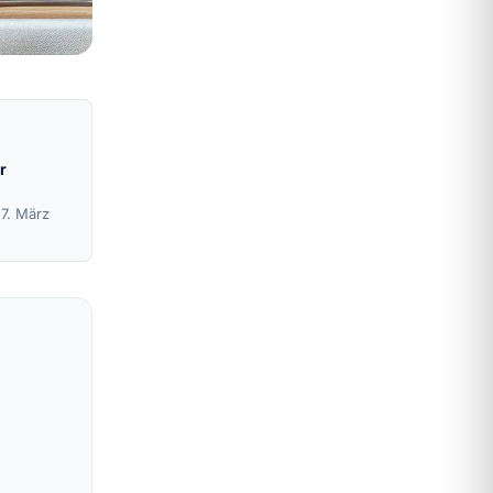
r
27. März