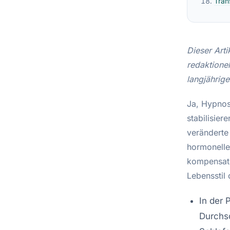
Tran
Dieser Arti
redaktione
langjährig
Ja, Hypnos
stabilisier
veränderte
hormonelle
kompensato
Lebensstil
In der
Durchsc