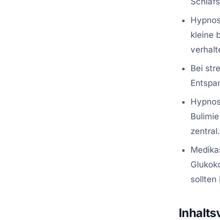
Schlafs
Hypnos
kleine 
verhal
Bei st
Entspan
Hypnose
Bulimie
zentral.
Medika
Glukoko
sollten
Inhalts