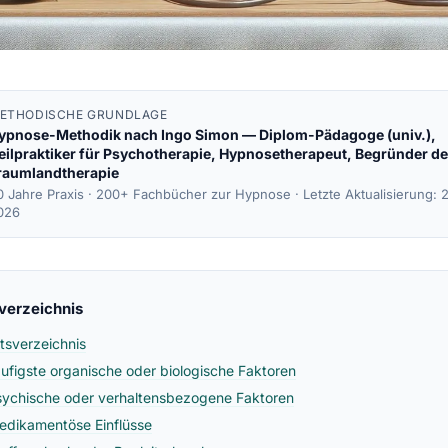
ETHODISCHE GRUNDLAGE
ypnose-Methodik nach
Ingo Simon
— Diplom-Pädagoge (univ.),
eilpraktiker für Psychotherapie, Hypnosetherapeut, Begründer de
raumlandtherapie
0 Jahre Praxis · 200+ Fachbücher zur Hypnose ·
Letzte Aktualisierung: 
026
sverzeichnis
ltsverzeichnis
äufigste organische oder biologische Faktoren
sychische oder verhaltensbezogene Faktoren
edikamentöse Einflüsse