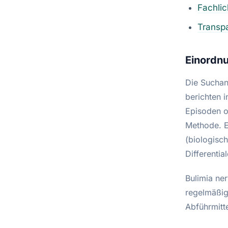
Fachli
Transp
Einordn
Die Suchan
berichten 
Episoden o
Methode. E
(biologisc
Differentia
Bulimia ne
regelmäßig
Abführmitt