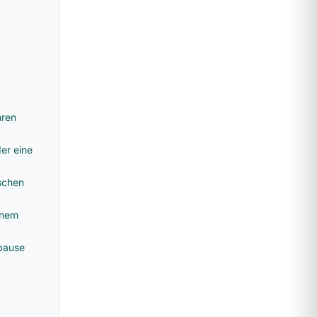
hren
er eine
schen
inem
opause