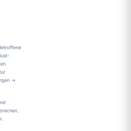
Betroffene
lust-
den
tur
ungen →
und
brechen,
r.