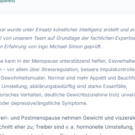
sparenz
kel wurde unter Einsatz künstlicher Intelligenz erstellt und 
ll von unserem Team auf Grundlage der fachlichen Expertis
en Erfahrung von Ingo Michael Simon geprüft.
e kann in der Menopause unterstützend helfen, Essverhalte
en – vor allem über Stressregulation, bessere Impulskontroll
 Gewohnheitsmuster. Normal sind mehr Appetit und Bauchfe
 Umstellung; abklärungsbedürftig sind starke Essanfälle,
risches Verhalten, deutliche Gewichtszunahme trotz unve
 oder depressive/ängstliche Symptome.
 Peri- und Postmenopause nehmen Gewicht und viszerale
hnitt eher zu; Treiber sind v. a. hormonelle Umstellung,