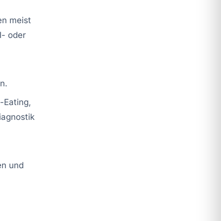
en meist
l- oder
n.
-Eating,
iagnostik
en und