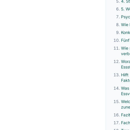
4. S
5. W
Psyc
Wie 
Konk
Fünf
Wie 
verb
Wora
Esss
Hilf
Fakt
Was 
Essv
Welc
zun
Fazi
Fach