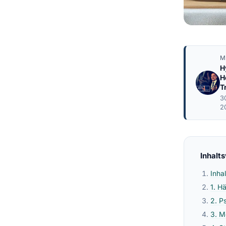
M
H
H
T
3
2
Inhalt
Inha
1. H
2. P
3. M