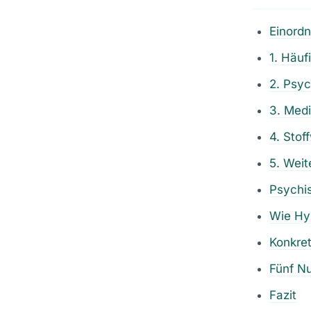
Einord
1. Häuf
2. Psy
3. Med
4. Stof
5. Weit
Psychis
Wie Hyp
Konkre
Fünf N
Fazit