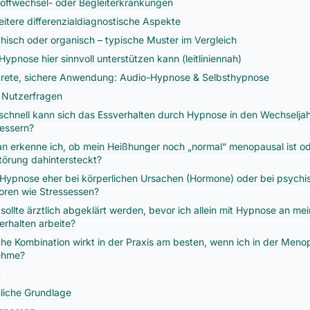
toffwechsel- oder Begleiterkrankungen
eitere differenzialdiagnostische Aspekte
hisch oder organisch – typische Muster im Vergleich
Hypnose hier sinnvoll unterstützen kann (leitliniennah)
rete, sichere Anwendung: Audio-Hypnose & Selbsthypnose
 Nutzerfragen
schnell kann sich das Essverhalten durch Hypnose in den Wechselja
essern?
n erkenne ich, ob mein Heißhunger noch „normal“ menopausal ist od
törung dahintersteckt?
t Hypnose eher bei körperlichen Ursachen (Hormone) oder bei psychi
oren wie Stressessen?
sollte ärztlich abgeklärt werden, bevor ich allein mit Hypnose an me
erhalten arbeite?
he Kombination wirkt in der Praxis am besten, wenn ich in der Men
ehme?
t
liche Grundlage