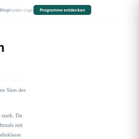
Blog
Programme entdecken
Kunden-Login
n
ten Sinn des
 stark. Da
ftmals mit
altsklasse