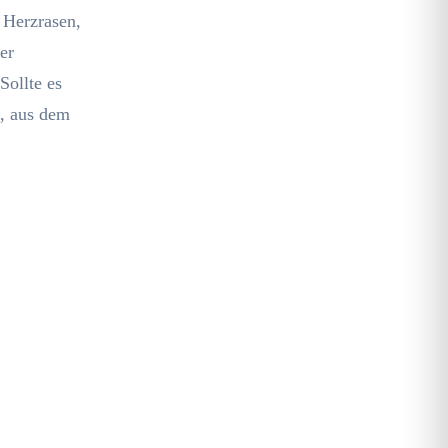
, Herzrasen,
er
Sollte es
, aus dem
den
nd sicher