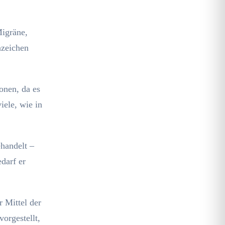
Migräne,
nzeichen
onen, da es
iele, wie in
ehandelt –
darf er
r Mittel der
orgestellt,