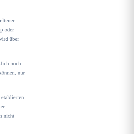
eltener
op oder
wird über
klich noch
 können, nur
etablierten
der
h nicht