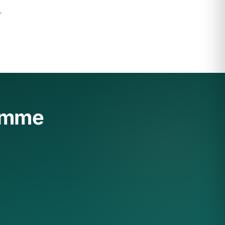
.
ramme