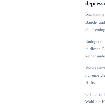
depress
Wie bereit
Bauch- und
einer endo
Endogene D
in diesen G
keiner and
Vieles wird
nur eine De
Hilfe.
Geht er nic
Wahl die Hy