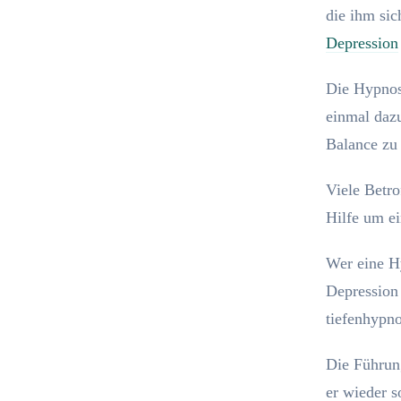
die ihm sic
Depression
Die Hypnose
einmal dazu
Balance zu
Viele Betro
Hilfe um e
Wer eine Hy
Depression 
tiefenhypn
Die Führung
er wieder s