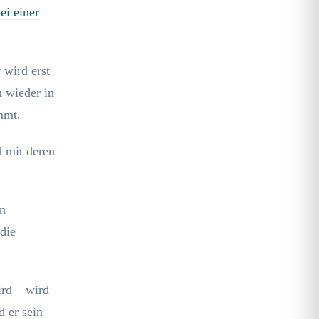
ei einer
 wird erst
 wieder in
mmt.
d mit deren
en
die
ird – wird
d er sein