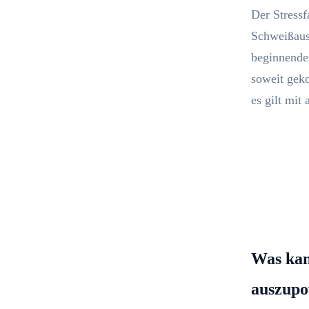
Der Stressf
Schweißaus
beginnenden
soweit gek
es gilt mit
Um
informi
Was kan
auszupo