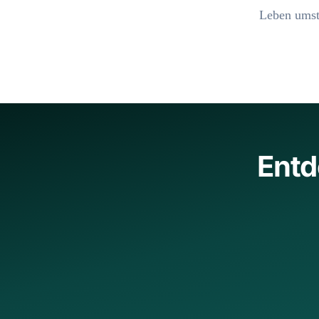
Leben umste
Entd