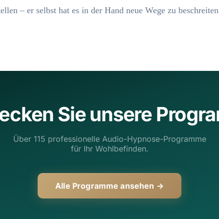
llen – er selbst hat es in der Hand neue Wege zu beschreiten
ecken Sie unsere Prog
Über 115 professionelle Audio-Hypnose-Programme
für Ihr Wohlbefinden.
Alle Programme ansehen →