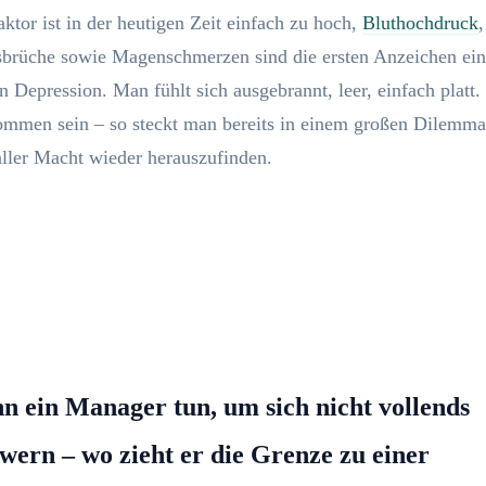
aktor ist in der heutigen Zeit einfach zu hoch,
Bluthochdruck
brüche sowie Magenschmerzen sind die ersten Anzeichen ein
 Depression. Man fühlt sich ausgebrannt, leer, einfach platt. 
ommen sein – so steckt man bereits in einem großen Dilemma
 aller Macht wieder herauszufinden.
fassend über unsere leistungsstarken Metho
eren, wie Sie
Depressionen
einfach, schnell u
⇓
überwinden
werden
n ein Manager tun, um sich nicht vollends
wern – wo zieht er die Grenze zu einer