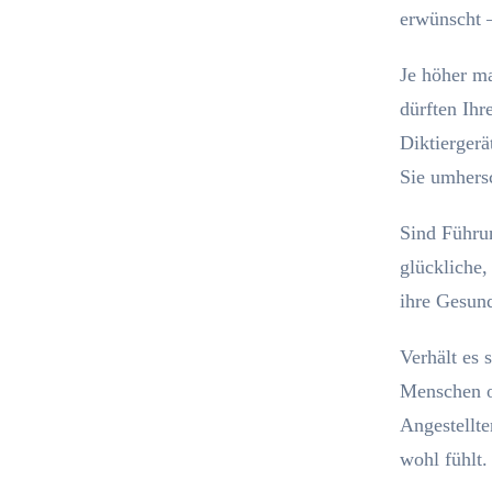
erwünscht –
Je höher ma
dürften Ihr
Diktiergerä
Sie umhers
Sind Führun
glückliche,
ihre Gesund
Verhält es 
Menschen o
Angestellte
wohl fühlt.